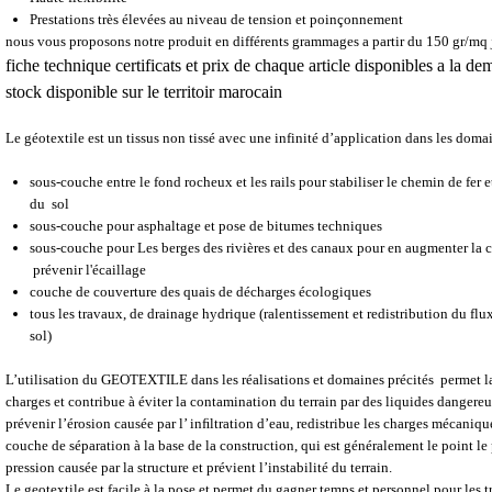
Prestations très élevées au niveau de tension et poinçonnement
nous vous proposons notre produit en différents grammages a partir du 150 gr/mq
fiche technique
certificats et prix de chaque article disponibles a la d
stock disponible sur le territoir marocain
Le géotextile est un tissus non tissé avec une infinité d’application dans les dom
sous-couche entre le fond rocheux et les rails pour stabiliser le chemin de fer e
du sol
sous-couche pour asphaltage et pose de bitumes techniques
sous-couche pour Les berges des rivières et des canaux pour en augmenter la 
prévenir l'écaillage
couche de couverture des quais de décharges écologiques
tous les travaux, de drainage hydrique (ralentissement et redistribution du flux
sol)
L’utilisation du GEOTEXTILE dans les réalisations et domaines précités permet la
charges et contribue à éviter la contamination du terrain par des liquides dangereu
prévenir l’érosion causée par l’ inﬁltration d’eau, redistribue les charges mécani
couche de séparation à la base de la construction, qui est généralement le point le p
pression causée par la structure et prévient l’instabilité du terrain.
Le geotextile est facile à la pose et permet du gagner temps et personnel pour les t