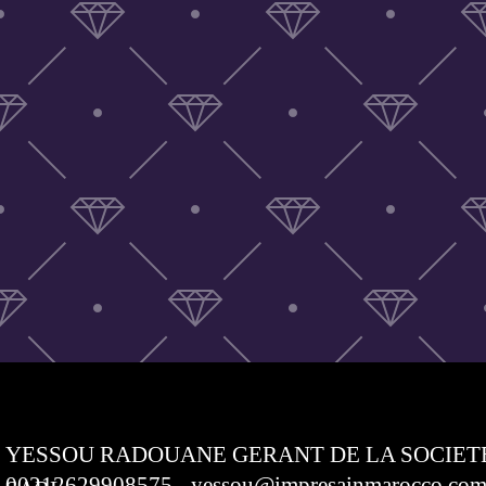
YESSOU RADOUANE GERANT DE LA SOCIET
00212629908575 - yessou@impresainmarocco.