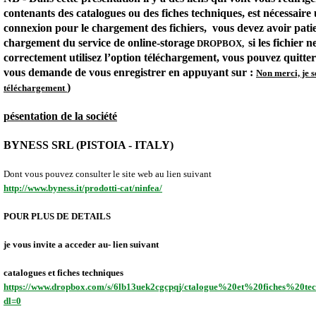
contenants des catalogues ou des fiches techniques, est nécessair
connexion pour le chargement des fichiers,
vous devez avoir pati
chargement du service de online-storage
si les fichier 
DROPBOX,
correctement utilisez l’option téléchargement, vous pouvez quitter
vous demande de vous enregistrer en appuyant sur :
Non merci, je s
)
téléchargement
pésentation de la société
BYNESS SRL (PISTOIA - ITALY)
Dont vous pouvez consulter le site web au lien suivant
http://www.byness.it/prodotti-cat/ninfea/
POUR PLUS DE DETAILS
je vous invite a acceder au- lien suivant
catalogues et fiches techniques
https://www.dropbox.com/s/6lb13uek2cgcpqj/ctalogue%20et%20fiches%20te
dl=0