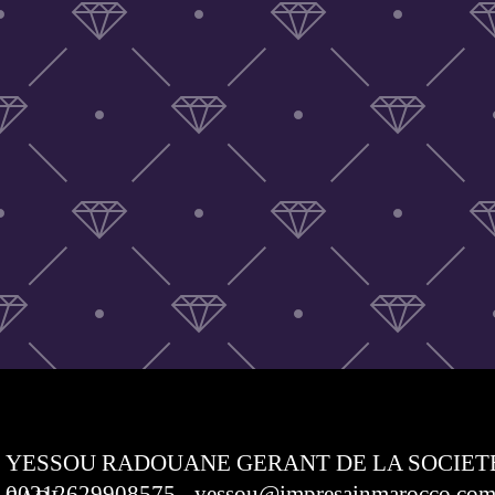
YESSOU RADOUANE GERANT DE LA SOCIET
00212629908575 - yessou@impresainmarocco.