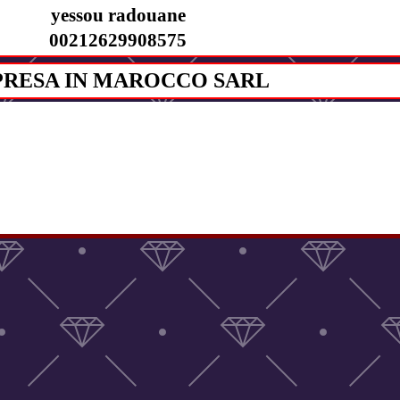
yessou radouane
00212629908575
PRESA IN MAROCCO SARL