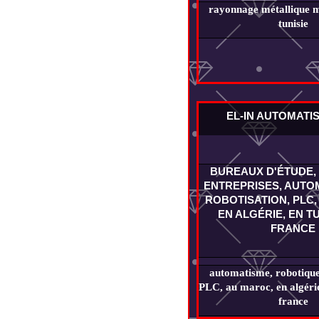
rayonnage métallique m
tunisie
EL-IN AUTOMATI
BUREAUX D'ÉTUDE, 
ENTREPRISES, AUTOM
ROBOTISATION, PLC,
EN ALGÉRIE, EN TU
FRANCE
automatisme, robotique,
PLC, au maroc, en algérie,
france