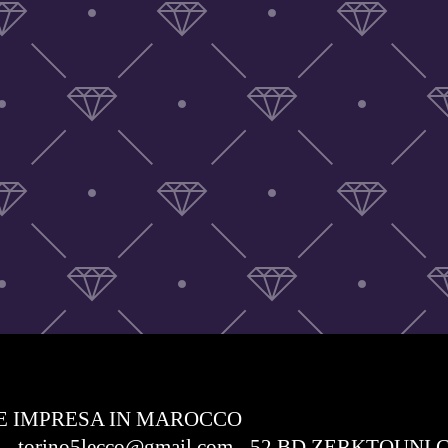
E IMPRESA IN MAROCCO
com - torino5lecco@gmail.com - 52 BD ZERKTO