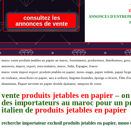
I
ANNONCES D'ENTREPR
consultez les
annonces de vente
maroc vente produits jetables en papier au maroc, fournisseurs, producteurs, distributeurs, gros, 
annonces, import, export, sous-traitance, maroc, Italie, Espagne, france
maroc vente import export: produits jetables en papier, mono usage, papier toilette, papier hygi
en rouleaux, mouchoirs en papier, sacs à ordures, lingettes humides, éponge a récurer, Film d'e
aluminium, Paquet serviette en papier double épaisseur, tampons de coton
vente
produits jetables en papier
– on
des importateurs au maroc pour un p
italien de
produits jetables en papier
recherche importateur exclusif produits jetables en papier, mono 