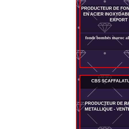
PRODUCTEUR DE FO
EN ACIER INOXYDABL
EXPORT
fonds bombés maroc alg
CBS SCAFFALAT
PRODUCTEUR DE R
METALLIQUE - VENT