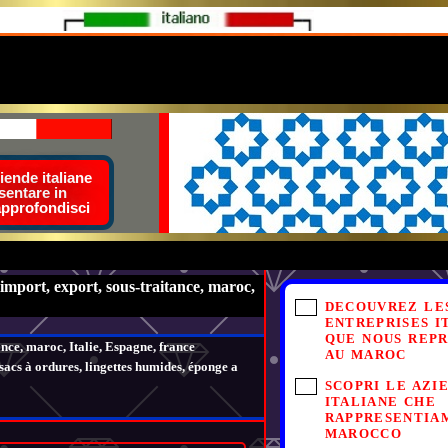
ende italiane
sentare in
approfondisci
 import, export, sous-traitance, maroc,
DECOUVREZ LE
ENTREPRISES I
QUE NOUS REP
ance, maroc, Italie, Espagne, france
AU MAROC
sacs à ordures, lingettes humides, éponge a
SCOPRI LE AZI
ITALIANE CHE
RAPPRESENTIA
MAROCCO