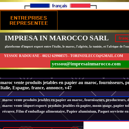
IMPRESA IN MAROCCO SARL
franç
plateforme d'import export entre l'italie, le maroc, l'algérie, la tunisie, et l'afrique de l'ou
YESSOU RADOUANE - 00212 629908575 - TORINO5LECCO@GMAIL.COM
yessou@impresainmarocco.com
maroc vente produits jetables en papier au maroc, fournisseurs, pr
Italie, Espagne, france, annonce, v47
maroc vente produits jetables en papier au maroc, fournisseurs, producteurs, di
maroc vente import export: produits jetables en papier, mono usage, papier toi
récurer, Film d'emballage alimentaire, Papier aluminium, Paquet serviette en