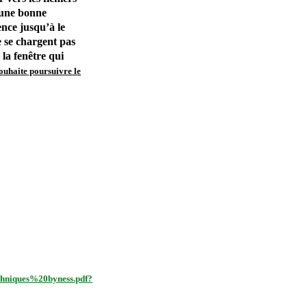
e une bonne
ence jusqu’à le
ne se chargent pas
 la fenêtre qui
ouhaite poursuivre le
chniques%20byness.pdf?