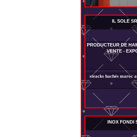
IL SOLE S
PRODUCTEUR DE HA
VENTE - EXP
steacks hachés maroc al
INOX FONDI 