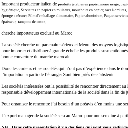
Important producteur italien de
produits jetables en papier, mono usage, papie
hygiénique, Serviettes en papier en rouleaux, mouchoirs en papier, sacs à ordures,
éponge a récurer, Film d'emballage alimentaire, Papier aluminium, Paquet serviett
,
épaisseur, tampons de coton
cherche importateurs exclusif au Maroc
La société cherche un partenaire sérieux et Menut des moyens logistiqu
pour importer et distribuer à grande échelle les produits susmentionné
bonne couverture du marché marocain.
Donc les curieux et les sociétés qui n’ont pas d’expérience dans le do
l’importation a partir de l’étranger Sont bien priés de s’abstenir.
Les sociétés intéressées ont la possibilité de rencontrer directement au
responsable développement internationale de la société dans la fin de ju
Pour organiser le rencontre j’ai besoin d’un préavis d’en moins une s
L’export manager de la société sera au Maroc pour une semaine à part
NB - Dans cette présentation il y a des liens qui vont vous rediriger