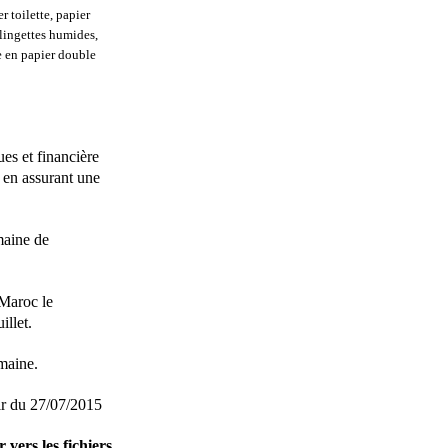
r toilette, papier
 lingettes humides,
e en papier double
es et financière
s en assurant une
maine de
 Maroc le
illet.
emaine.
ir du 27/07/2015
 vers les fichiers