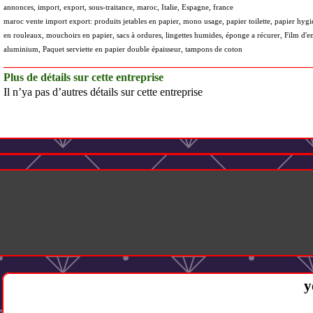
annonces, import, export, sous-traitance, maroc, Italie, Espagne, france
maroc vente import export: produits jetables en papier, mono usage, papier toilette, papier hygi
en rouleaux, mouchoirs en papier, sacs à ordures, lingettes humides, éponge a récurer, Film d'e
aluminium, Paquet serviette en papier double épaisseur, tampons de coton
_______________________________________________________
Plus de détails sur cette entreprise
Il n’ya pas d’autres détails sur cette entreprise
y