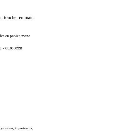
our toucher en main
bles en papier, mono
a - européen
grossistes, importateurs,