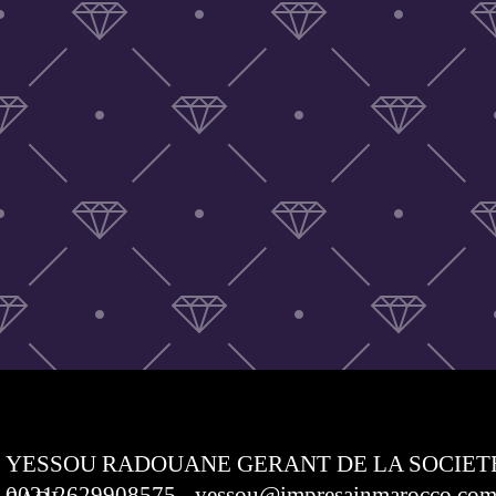
YESSOU RADOUANE GERANT DE LA SOCIET
00212629908575 - yessou@impresainmarocco.