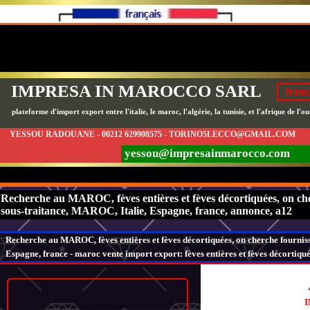
IMPRESA IN MAROCCO SARL
franç
plateforme d'import export entre l'italie, le maroc, l'algérie, la tunisie, et l'afrique de l'ou
YESSOU RADOUANE - 00212 629908575 - TORINO5LECCO@GMAIL.COM
yessou@impresainmarocco.com
Recherche au MAROC, fèves entières et fèves décortiquées, on cher
sous-traitance, MAROC, Italie, Espagne, france, annonce, a12
Recherche au MAROC, fèves entières et fèves décortiquées, on cherche fournisse
Espagne, france -
maroc vente import export: fèves entières et fèves décortiqu
I