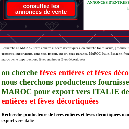
ANNONCES D'ENTREPR
consultez les
annonces de vente
Recherche au MAROC,
fèves entières et fèves décortiquées
, on cherche fournisseurs, producteurs
grossistes, importateurs, annonces, import, export, sous-traitance, MAROC, Italie, Espagne, fra
maroc vente import export:
fèves entières et fèves décortiquées
on cherche
fèves entières et fèves déc
nous cherchons producteurs fourniss
MAROC pour export vers ITALIE d
entières et fèves décortiquées
Recherche producteurs de fèves entières et fèves décortiquées ma
export vers italie