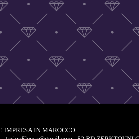
E IMPRESA IN MAROCCO
com - torino5lecco@gmail.com - 52 BD ZERKTO