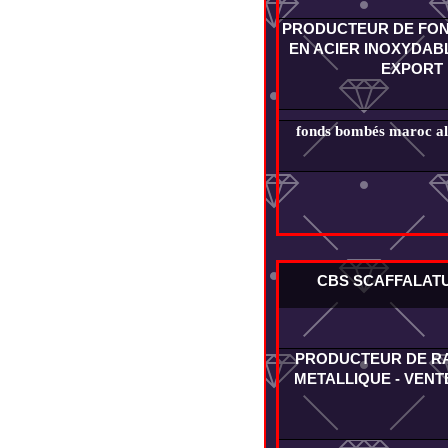
PRODUCTEUR DE FO
EN ACIER INOXYDABL
EXPORT
fonds bombés maroc alg
CBS SCAFFALAT
PRODUCTEUR DE R
METALLIQUE - VENT