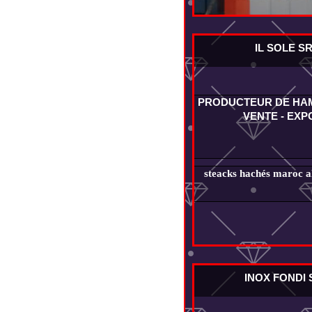
IL SOLE S
PRODUCTEUR DE HA
VENTE - EXP
steacks hachés maroc al
INOX FONDI 