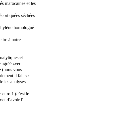
tés marocaines et les
écortiquées séchées
yéthylène homologué
ttre à notre
nalytiques et
e agréé zvec
e (nous vous
lement il fait ses
de les analyses
e euro 1 (c’est le
et d’avoir l’