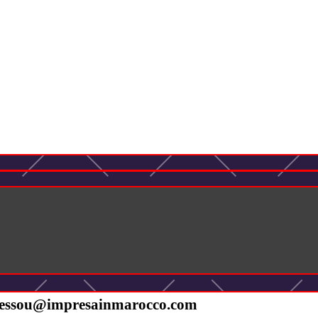
essou@impresainmarocco.com