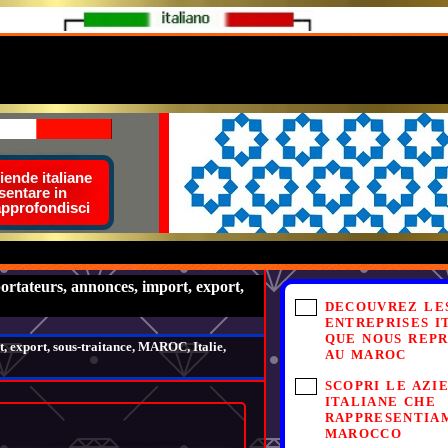
ende italiane
sentare in
approfondisci
ortateurs, annonces, import, export,
DECOUVREZ LE
ENTREPRISES I
QUE NOUS REP
t, export, sous-traitance, MAROC, Italie,
AU MAROC
SCOPRI LE AZI
ITALIANE CHE
RAPPRESENTIA
MAROCCO