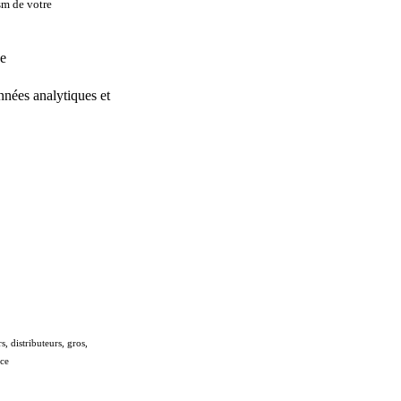
gsm de votre
ue
nnées analytiques et
, distributeurs, gros,
nce