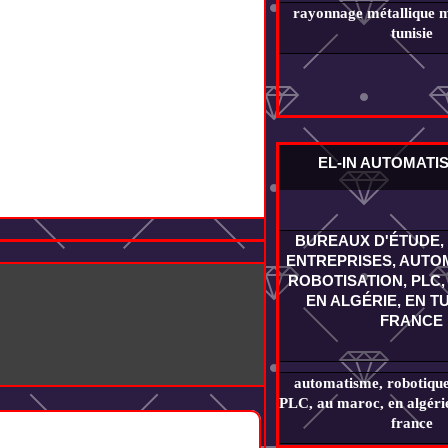
rayonnage métallique m
tunisie
EL-IN AUTOMATI
BUREAUX D'ÉTUDE, 
ENTREPRISES, AUTOM
ROBOTISATION, PLC,
EN ALGÉRIE, EN TU
FRANCE
automatisme, robotique,
PLC, au maroc, en algérie,
france