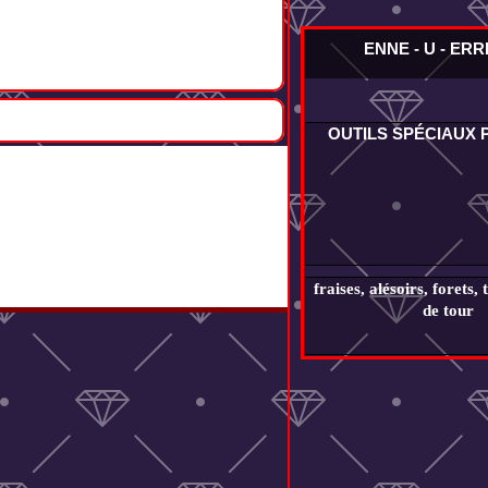
ENNE - U - ER
OUTILS SPÉCIAUX
fraises, alésoirs, forets, 
de tour