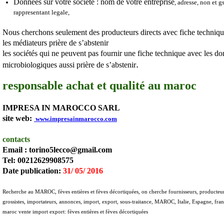
Données sur votre société : nom de votre entreprise
, adresse, non et 
rappresentant legale,
Nous cherchons seulement des producteurs directs avec fiche techniq
les médiateurs prière de s’abstenir
les sociétés qui ne peuvent pas fournir une fiche technique avec les do
.
microbiologiques aussi prière de s’absten
ir
responsable achat et qualité au maroc
IMPRESA IN MAROCCO SARL
site web:
www.impresainmarocco.com
contacts
Email : torino5lecco@gmail.com
Tel: 00212629908575
Date publication:
31/ 05/ 2016
Recherche au MAROC,
fèves entières et fèves décortiquées
, on cherche fournisseurs, producteurs
grossistes, importateurs, annonces, import, export, sous-traitance, MAROC, Italie, Espagne, fra
maroc vente import export:
fèves entières et fèves décortiquées
_____________________________________________________