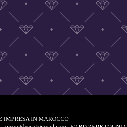
E IMPRESA IN MAROCCO
com - torino5lecco@gmail.com - 52 BD ZERKTO