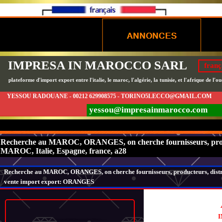
IMPRESA IN MAROCCO SARL
franç
plateforme d'import export entre l'italie, le maroc, l'algérie, la tunisie, et l'afrique de l'ou
YESSOU RADOUANE - 00212 629908575 - TORINO5LECCO@GMAIL.COM
yessou@impresainmarocco.com
Recherche au MAROC, ORANGES, on cherche fournisseurs, producteu
MAROC, Italie, Espagne, france, a28
Recherche au MAROC, ORANGES, on cherche fournisseurs, producteurs, distribut
vente import export: ORANGES
I