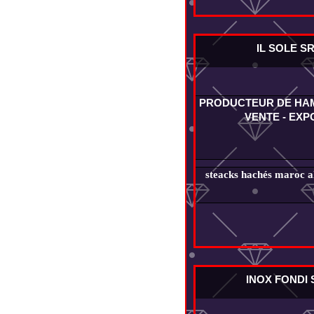
IL SOLE S
PRODUCTEUR DE HA
VENTE - EXP
steacks hachés maroc al
INOX FONDI 