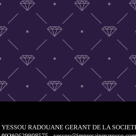
YESSOU RADOUANE GERANT DE LA SOCIET
00212629908575 - yessou@impresainmarocco.