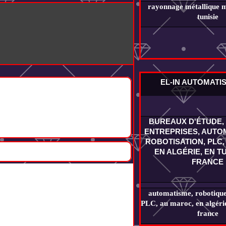
rayonnage métallique m
tunisie
EL-IN AUTOMATI
BUREAUX D'ÉTUDE, 
ENTREPRISES, AUTOM
ROBOTISATION, PLC,
EN ALGÉRIE, EN TU
FRANCE
automatisme, robotique,
PLC, au maroc, en algérie,
france