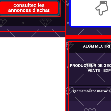
consultez les
annonces d'achat
ALGM MECHRI
PRODUCTEUR DE G
- VENTE - EX
géomembrane maroc alg