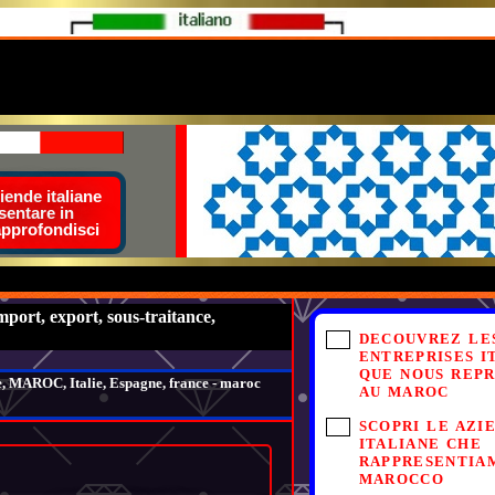
ende italiane
sentare in
approfondisci
ort, export, sous-traitance,
DECOUVREZ LE
ENTREPRISES I
QUE NOUS REP
e, MAROC, Italie, Espagne, france -
maroc
AU MAROC
SCOPRI LE AZI
ITALIANE CHE
RAPPRESENTIA
MAROCCO