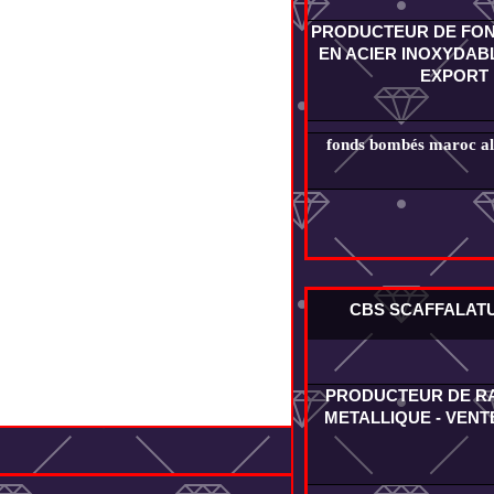
PRODUCTEUR DE FO
EN ACIER INOXYDABL
EXPORT
fonds bombés maroc alg
CBS SCAFFALAT
PRODUCTEUR DE R
METALLIQUE - VENT