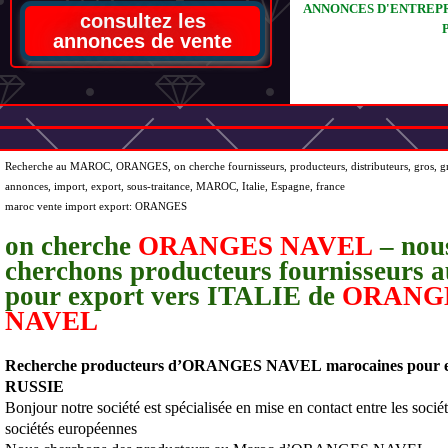
ANNONCES D'ENTREPR
consultez les
annonces de vente
Recherche au MAROC, ORANGES, on cherche fournisseurs, producteurs, distributeurs, gros, gro
annonces, import, export, sous-traitance, MAROC, Italie, Espagne, france
maroc vente import export: ORANGES
on cherche
ORANGES NAVEL
– nou
cherchons producteurs fournisseur
pour export vers ITALIE de
ORANG
NAVEL
Recherche producteurs
d’ORANGES NAVEL
marocaines pour 
RUSSIE
Bonjour notre société est spécialisée en mise en contact entre les socié
sociétés européennes