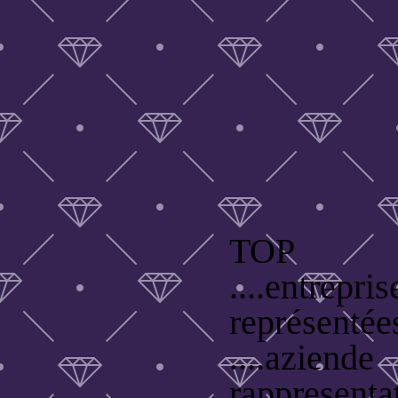
TOP
....entrepris
représentée
....aziende
rappresenta