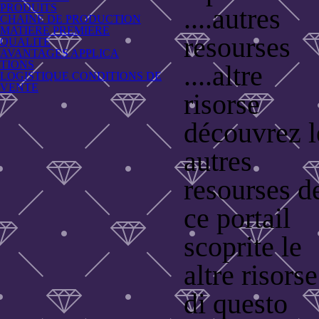
PRODUITS
....autres
CHAINE DE PRODUCTION
MATIERE PREMIERE
resourses
QUALITE
AVANTAGES APPLICA
TIONS
....altre
LOGISTIQUE CONDITIONS DE
VENTE
risorse
découvrez l
autres
resourses d
ce portail
scoprite le
altre risorse
di questo