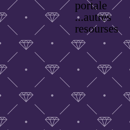
portale
...autres
resourses