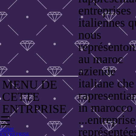
entreprises
italiennes 
nous
représenton
au maroc
aziende
italiane che
MENU DE
rapresenti
CETTE
in marocco
ENTRPRISE
...entreprise
☰
représentée
HOME
ENTREPRISE