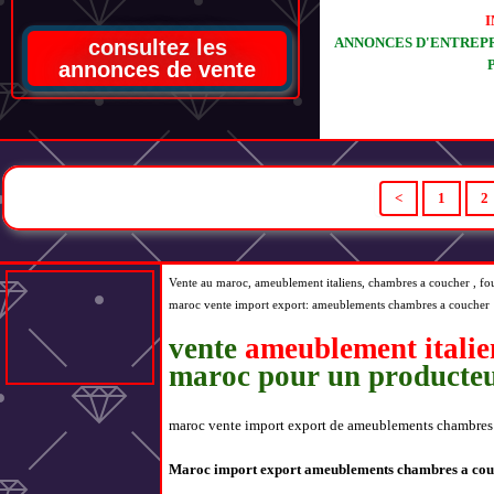
I
ANNONCES D'ENTREPR
consultez les
annonces de vente
<
1
2
Vente au maroc,
ameublement italiens,
chambres a coucher
, fo
maroc vente import export:
ameublements chambres a coucher
vente
ameublement italie
maroc pour un producteu
maroc vente import export de ameublements chambres à 
Maroc import export ameublements chambres a cou