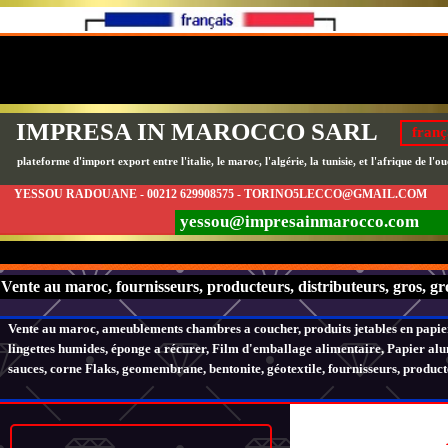
IMPRESA IN MAROCCO SARL
franç
plateforme d'import export entre l'italie, le maroc, l'algérie, la tunisie, et l'afrique de l'ou
YESSOU RADOUANE - 00212 629908575 - TORINO5LECCO@GMAIL.COM
yessou@impresainmarocco.com
Vente au maroc, fournisseurs, producteurs, distributeurs, gros, gro
Vente au maroc, ameublements chambres a coucher, produits jetables en papier,
lingettes humides, éponge a récurer, Film d'emballage alimentaire, Papier alumi
sauces, corne Flaks, geomembrane, bentonite, géotextile, fournisseurs, producte