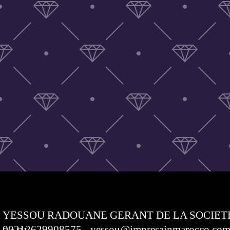
YESSOU RADOUANE GERANT DE LA SOCIET
00212629908575 - yessou@impresainmarocco.